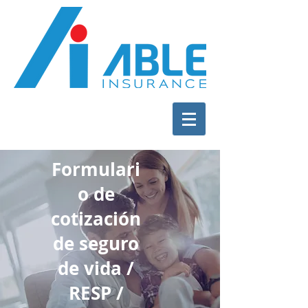
Formulari
o de
cotización
de seguro
de vida /
RESP /